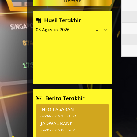
Daftar
Hasil Terakhir
08 Agustus 2026
MADRID
2
1
5
3
CAROLINADAY
6
9
3
6
AUSTRIA
4
8
5
0
ICELAND
8
8
3
0
Berita Terakhir
INFO PASARAN
08-04-2026 15:21:02
JADWAL BANK
29-05-2025 00:39:01